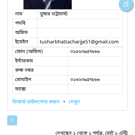
নাম
তুষার ভট্টাচার্য্য
পদবি
অফিস
ইমেইল
tusharbhattacharjje51
@gmail.com
ফোন (অফিস)
০১৬২০৯৫৭৮৮৮
ইন্টারকম
কক্ষ নম্বর
মোবাইল
০১৬২০৯৫৭৮৮৮
ফ্যাক্স
ভিকার্ড ডাউনলোড করুন
•
দেখুন
১
দেখছেন ১ থেকে ১ পর্যন্ত, মোট ১ এন্ট্রি