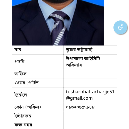
নাম
তুষার ভট্টাচার্য্য
উপজেলা আইসিটি
পদবি
অফিসার
অফিস
ওয়েব পোর্টল
tusharbhattacharjje51
ইমেইল
@gmail.com
ফোন (অফিস)
০১৬২০৯৫৭৮৮৮
ইন্টারকম
কক্ষ নম্বর