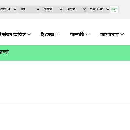
দেখুন
র্ধ্বতন অফিস
ই-সেবা
গ্যালারি
যোগাযোগ
জেলা