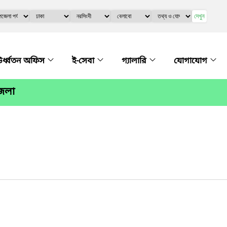
দেখুন
র্ধ্বতন অফিস
ই-সেবা
গ্যালারি
যোগাযোগ
জেলা